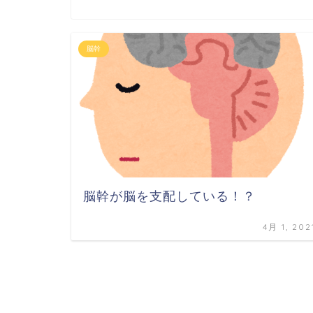
脳幹
脳幹が脳を支配している！？
4月 1, 202