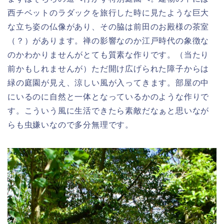
西チベットのラダックを旅行した時に見たような巨大
な立ち姿の仏像があり、その脇は前田のお殿様の茶室
（？）があります。禅の影響なのか江戸時代の象徴な
のかわかりませんがとても質素な作りです。（当たり
前かもしれませんが）ただ開け広げられた障子からは
緑の庭園が見え、涼しい風が入ってきます。部屋の中
にいるのに自然と一体となっているかのような作りで
す。こういう風に生活できたら素敵だなぁと思いなが
らも虫嫌いなので多分無理です。