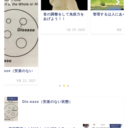
首の調整をして免疫力を
管理するは人にあら
あげよう！！
1月 29, 2020
8月 11,
s-ease（安楽のない
態）
9月 22, 2021
Dis-ease（安楽のない状態）