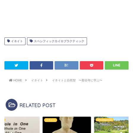
イネイト
スペシフィックカイロプラクティック
HOME
イネイト
イネイトと自然智 〜那谷寺に学ぶ〜
RELATED POST
ease
Uncategorized
イネイト