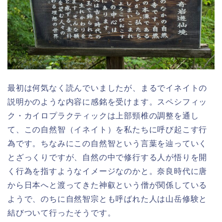
最初は何気なく読んでいましたが、まるでイネイトの
説明かのような内容に感銘を受けます。スペシフィッ
ク・カイロプラクティックは上部頸椎の調整を通し
て、この自然智（イネイト）を私たちに呼び起こす行
為です。ちなみにこの自然智という言葉を辿っていく
とざっくりですが、自然の中で修行する人が悟りを開
く行為を指すようなイメージなのかと。奈良時代に唐
から日本へと渡ってきた神叡という僧が関係している
ようで、のちに自然智宗とも呼ばれた人は山岳修験と
結びついて行ったそうです。