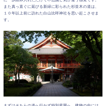
また真っ直ぐに延びる新緑に彩られた杉並木の道は、
１０年以上前に訪れた白山比咩神社を思い起こさせま
す。
まずはそちらの道へ行かず特別庭園へ。建物の中には