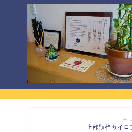
― 
上部頸椎カイロ