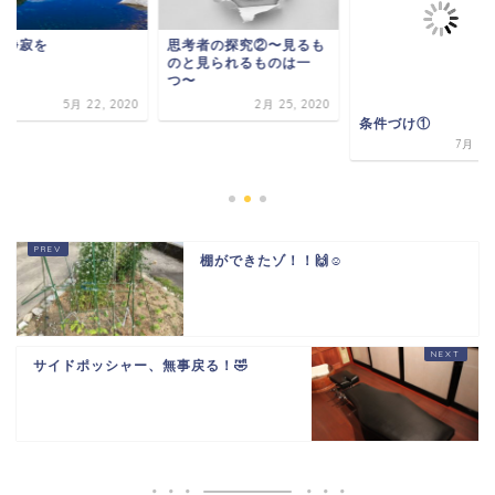
に静寂を
思考者の探究②〜見るも
のと見られるものは一
つ〜
5月 22, 2020
2月 25, 2020
条件づけ①
7月 6, 
棚ができたゾ！！🙌☺️
サイドポッシャー、無事戻る！🤣