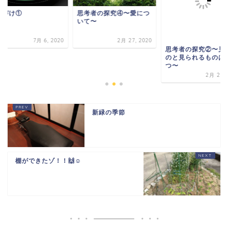
件づけ①
思考者の探究④〜愛につ
いて〜
7月 6, 2020
2月 27, 2020
思考者の探究②〜見
のと見られるものは
つ〜
2月 25, 
新緑の季節
棚ができたゾ！！🙌☺️