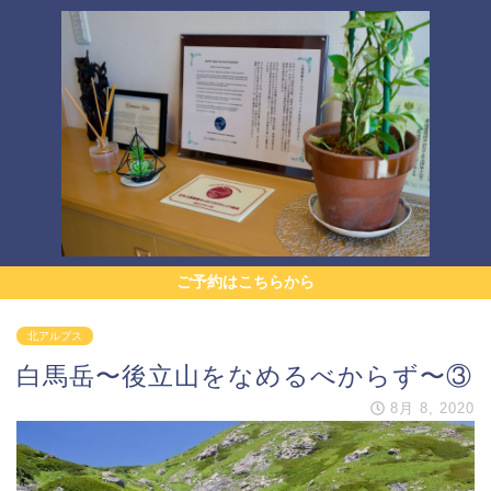
ご予約はこちらから
北アルプス
白馬岳〜後立山をなめるべからず〜③
8月 8, 2020