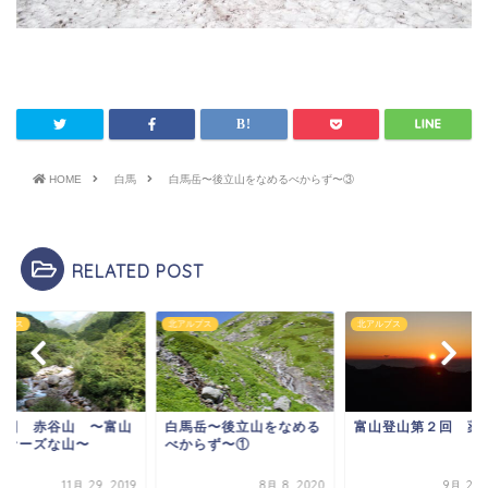
HOME
白馬
白馬岳〜後立山をなめるべからず〜③
RELATED POST
ルプス
北アルプス
北アルプス
３回 赤谷山 〜富山
白馬岳〜後立山をなめる
富山登山第２回 薬
ヴァーズな山〜
べからず〜①
11月 29, 2019
8月 8, 2020
9月 28, 