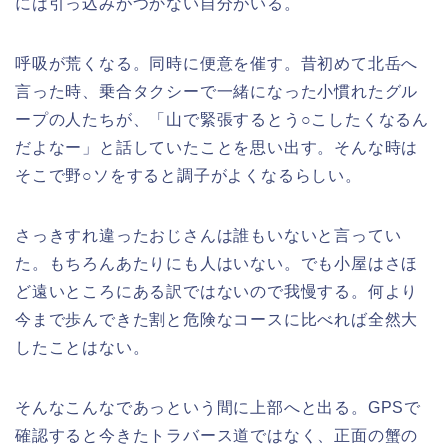
には引っ込みがつかない自分がいる。
呼吸が荒くなる。同時に便意を催す。昔初めて北岳へ
言った時、乗合タクシーで一緒になった小慣れたグル
ープの人たちが、「山で緊張するとう○こしたくなるん
だよなー」と話していたことを思い出す。そんな時は
そこで野○ソをすると調子がよくなるらしい。
さっきすれ違ったおじさんは誰もいないと言ってい
た。もちろんあたりにも人はいない。でも小屋はさほ
ど遠いところにある訳ではないので我慢する。何より
今まで歩んできた割と危険なコースに比べれば全然大
したことはない。
そんなこんなであっという間に上部へと出る。GPSで
確認すると今きたトラバース道ではなく、正面の蟹の