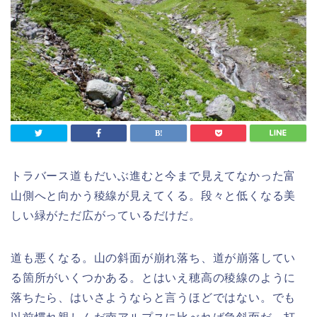
トラバース道もだいぶ進むと今まで見えてなかった富
山側へと向かう稜線が見えてくる。段々と低くなる美
しい緑がただ広がっているだけだ。
道も悪くなる。山の斜面が崩れ落ち、道が崩落してい
る箇所がいくつかある。とはいえ穂高の稜線のように
落ちたら、はいさようならと言うほどではない。でも