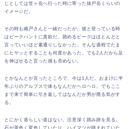
じとしては笠ヶ岳へ行った時に寄った抜戸岳くらいの
イメージだ。
その時も織戸さんと一緒だったが、彼と登っている時
はピークハントに貪欲だ。踏めるピークはほとんどと
言っていいほど素通りしなかった。そんな過程でたま
にヒヤッとすることも何度かあった。でも2人だから足
を伸ばせると言った感も否めない。
とかなんとか言ったところで、今は1人だ。おまけに半
年ぶりのアルプスで体もなんだかヘロヘロ。でもここ
まで来て簡単に引き返してはなんだか男が廃る気がす
る。
とにかく道らしい道はない。注意深く踏み跡を見る。
石が茶色く変色していたり、ハイマツが踏まれていた