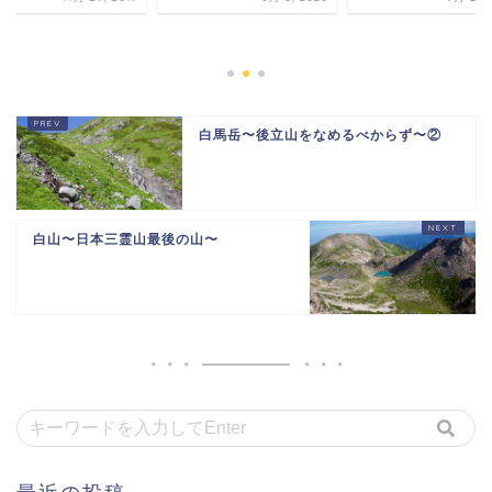
白馬岳〜後立山をなめるべからず〜②
白山〜日本三霊山最後の山〜