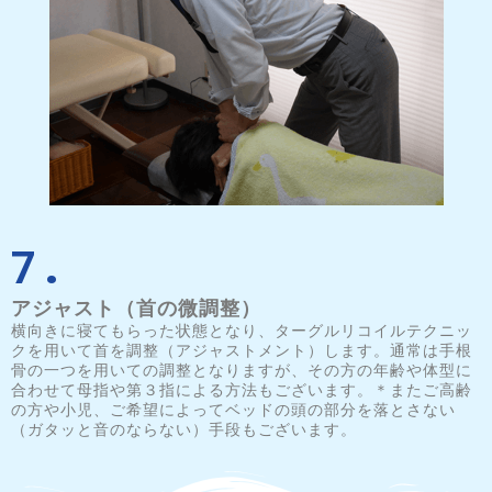
7.
アジャスト（首の微調整）
横向きに寝てもらった状態となり、ターグルリコイルテクニッ
クを用いて首を調整（アジャストメント）します。通常は手根
骨の一つを用いての調整となりますが、その方の年齢や体型に
合わせて母指や第３指による方法もございます。＊またご高齢
の方や小児、ご希望によってベッドの頭の部分を落とさない
（ガタッと音のならない）手段もございます。